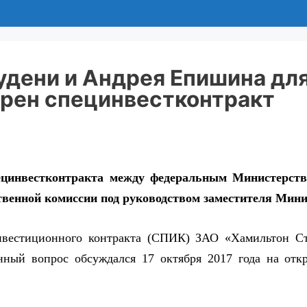
удени и Андрея Епишина дл
брен специнвестконтракт
ецинвестконтракта между федеральным Министерст
венной комиссии под руководством заместителя Минис
вестиционного контракта (СПИК) ЗАО «Хамильтон Ста
нный вопрос обсуждался 17 октября 2017 года на отк