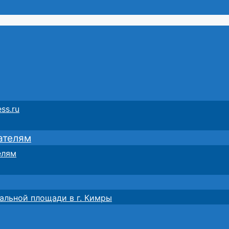
ss.ru
ателям
елям
альной площади в г. Кимры