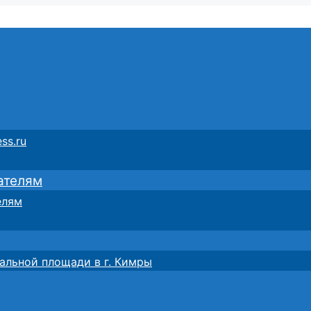
ss.ru
ателям
елям
альной площади в г. Кимры