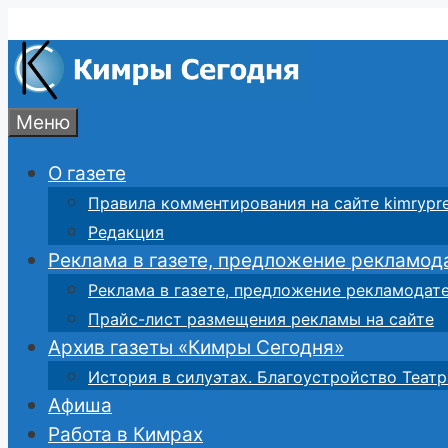
Перейти
к
содержимому
Меню
О газете
Правила комментирования на сайте kimrypre
Редакция
Реклама в газете, предложение рекламод
Реклама в газете, предложение рекламодат
Прайс-лист размещения рекламы на сайте
Архив газеты «Кимры Сегодня»
История в силуэтах. Благоустройство Театр
Афиша
Работа в Кимрах