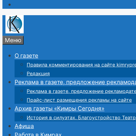
Меню
О газете
Правила комментирования на сайте kimrypre
Редакция
Реклама в газете, предложение рекламод
Реклама в газете, предложение рекламодат
Прайс-лист размещения рекламы на сайте
Архив газеты «Кимры Сегодня»
История в силуэтах. Благоустройство Театр
Афиша
Работа в Кимрах