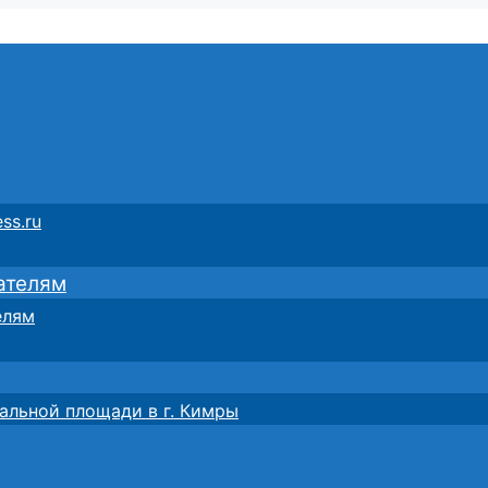
ss.ru
ателям
елям
альной площади в г. Кимры