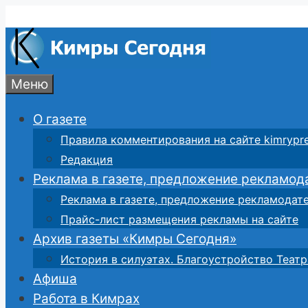
Перейти
к
содержимому
Меню
О газете
Правила комментирования на сайте kimrypre
Редакция
Реклама в газете, предложение рекламод
Реклама в газете, предложение рекламодат
Прайс-лист размещения рекламы на сайте
Архив газеты «Кимры Сегодня»
История в силуэтах. Благоустройство Театр
Афиша
Работа в Кимрах