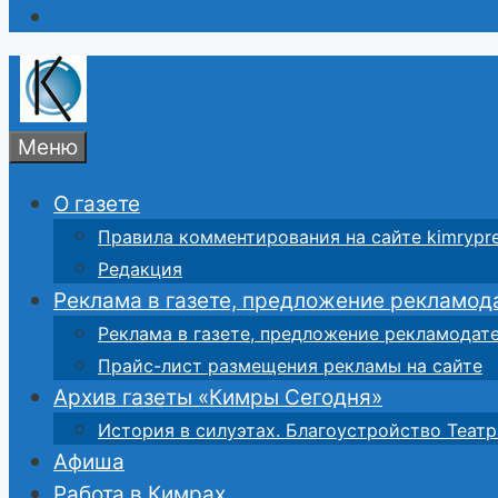
Меню
О газете
Правила комментирования на сайте kimrypre
Редакция
Реклама в газете, предложение рекламод
Реклама в газете, предложение рекламодат
Прайс-лист размещения рекламы на сайте
Архив газеты «Кимры Сегодня»
История в силуэтах. Благоустройство Театр
Афиша
Работа в Кимрах