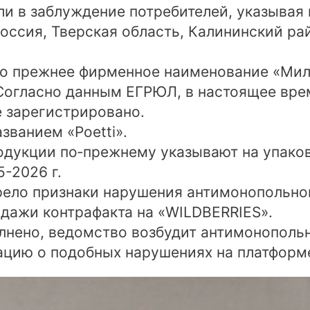
 в заблуждение потребителей, указывая н
Россия, Тверская область, Калининский ра
это прежнее фирменное наименование «Ми
 Согласно данным ЕГРЮЛ, в настоящее вре
 зарегистрировано.
званием «Poetti».
дукции по‑прежнему указывают на упаковк
-2026 г.
ело признаки нарушения антимонопольног
дажи контрафакта на «WILDBERRIES».
лнено, ведомство возбудит антимонопольн
ацию о подобных нарушениях на платформ