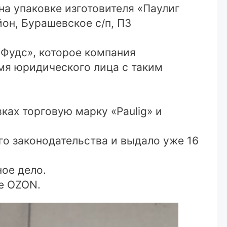
а упаковке изготовителя «Паулиг
йон, Бурашевское с/п, ПЗ
лФудс», которое компания
мя юридического лица с таким
ах торговую марку «Paulig» и
о законодательства и выдало уже 16
ое дело.
е OZON.