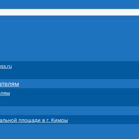
ss.ru
ателям
елям
альной площади в г. Кимры