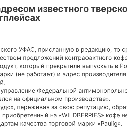
адресом известного тверско
етплейсах
ского УФАС, присланную в редакцию, то с
еством предложений контрафактного кофе
дукт, который прекратили выпускать в Рос
марки (не работает) и адрес производителя
й.
е управление Федеральной антимонопольн
кался на официальном производстве».
дс», переживая за свою репутацию, обра
о приобретенный на «WILDBERRIES» кофе н
артам качества торговой марки «Paulig».