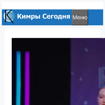
Перейти
к
Меню
содержимому