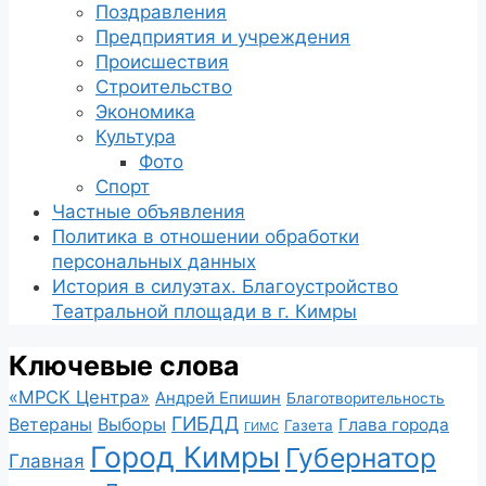
Поздравления
Предприятия и учреждения
Происшествия
Строительство
Экономика
Культура
Фото
Спорт
Частные объявления
Политика в отношении обработки
персональных данных
История в силуэтах. Благоустройство
Театральной площади в г. Кимры
Ключевые слова
«МРСК Центра»
Андрей Епишин
Благотворительность
ГИБДД
Ветераны
Выборы
Глава города
Газета
ГИМС
Город Кимры
Губернатор
Главная