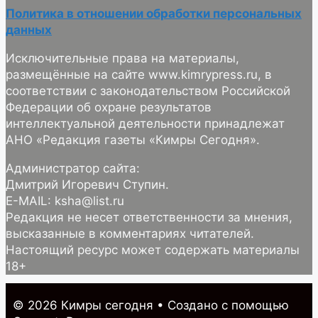
Политика в отношении обработки персональных
данных
Исключительные права на материалы,
размещённые на сайте www.kimrypress.ru, в
соответствии с законодательством Российской
Федерации об охране результатов
интеллектуальной деятельности принадлежат
АНО «Редакция газеты «Кимры Сегодня».
Администратор сайта:
Дмитрий Игоревич Ступин.
E-MAIL: ksha@list.ru
Редакция не несет ответственности за мнения,
высказанные в комментариях читателей.
Настоящий ресурс может содержать материалы
18+
© 2026 Кимры cегодня
• Создано с помощью