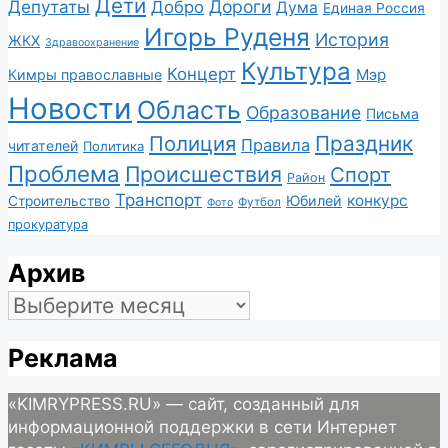
Дети
Депутаты
Дороги
Добро
Дума
Единая Россия
Игорь Руденя
История
ЖКХ
Здравоохранение
Культура
Концерт
Мэр
Кимры православные
Новости
Область
Образование
Письма
Полиция
Праздник
Правила
читателей
Политика
Проблема
Происшествия
Спорт
Район
Транспорт
конкурс
Юбилей
Строительство
Футбол
Фото
прокуратура
Архив
Архив
Реклама
«KIMRYPRESS.RU» — сайт, созданный для
информационной поддержки в сети Интернет