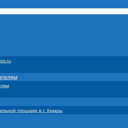
ss.ru
ателям
елям
альной площади в г. Кимры