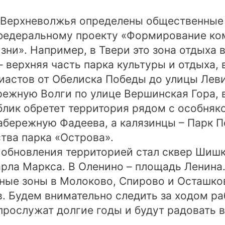
 Верхневолжья определены общественные 
 федеральному проекту «Формирование ко
зни». Например, в Твери это зона отдыха 
– верхняя часть парка культуры и отдыха, 
зиастов от Обелиска Победы до улицы Леви
режную Волги по улице Вершинская Гора, 
блик обретет территория рядом с особняко
абережную Фадеева, а калязинцы – Парк П
тва парка «Острова».
обновления территорией стал сквер Шишк
арла Маркса. В Оленино – площадь Ленина
ные зоны в Молоково, Спирово и Осташко
. Будем внимательно следить за ходом ра
рослужат долгие годы и будут радовать в