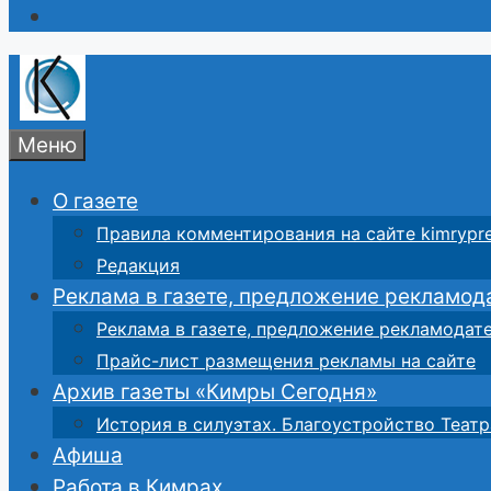
Меню
О газете
Правила комментирования на сайте kimrypre
Редакция
Реклама в газете, предложение рекламод
Реклама в газете, предложение рекламодат
Прайс-лист размещения рекламы на сайте
Архив газеты «Кимры Сегодня»
История в силуэтах. Благоустройство Театр
Афиша
Работа в Кимрах