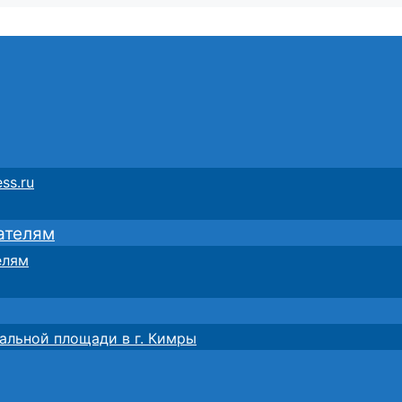
ss.ru
ателям
елям
альной площади в г. Кимры