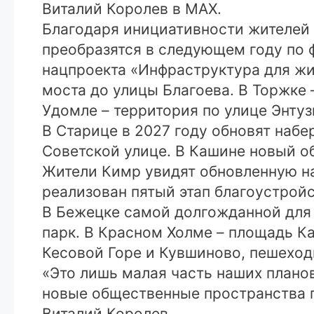
Виталий Королев в MAX.
Благодаря инициативности жителей
преобразятся в следующем году по
нацпроекта «Инфраструктура для жи
моста до улицы Благоева. В Торжке 
Удомле – территория по улице Энту
В Старице в 2027 году обновят набе
Советской улице. В Кашине новый о
Жители Кимр увидят обновленную н
реализован пятый этап благоустройс
В Бежецке самой долгожданной для 
парк. В Красном Холме – площадь К
Кесовой Горе и Кувшиново, пешеход
«Это лишь малая часть наших планов
новые общественные пространства п
Виталий Королев.