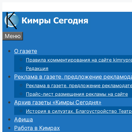
Перейти
к
содержимому
Меню
О газете
Правила комментирования на сайте kimrypre
Редакция
Реклама в газете, предложение рекламод
Реклама в газете, предложение рекламодат
Прайс-лист размещения рекламы на сайте
Архив газеты «Кимры Сегодня»
История в силуэтах. Благоустройство Театр
Афиша
Работа в Кимрах