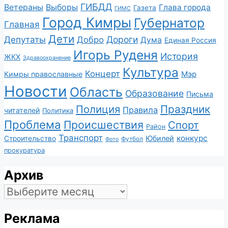
ГИБДД
Ветераны
Выборы
Глава города
Газета
ГИМС
Город Кимры
Губернатор
Главная
Дети
Депутаты
Дороги
Добро
Дума
Единая Россия
Игорь Руденя
История
ЖКХ
Здравоохранение
Культура
Концерт
Мэр
Кимры православные
Новости
Область
Образование
Письма
Полиция
Праздник
Правила
читателей
Политика
Проблема
Происшествия
Спорт
Район
Транспорт
конкурс
Юбилей
Строительство
Футбол
Фото
прокуратура
Архив
Архив
Реклама