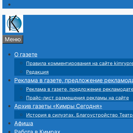
Меню
О газете
Правила комментирования на сайте kimrypre
Редакция
Реклама в газете, предложение рекламод
Реклама в газете, предложение рекламодат
Прайс-лист размещения рекламы на сайте
Архив газеты «Кимры Сегодня»
История в силуэтах. Благоустройство Театр
Афиша
Работа в Кимрах