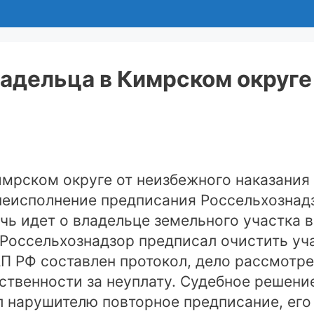
ладельца в Кимрском округе
имрском округе от неизбежного наказания 
неисполнение предписания Россельхознад
чь идет о владельце земельного участка 
Россельхознадзор предписал очистить уча
оАП РФ составлен протокол, дело рассмотре
твенности за неуплату. Судебное решение
л нарушителю повторное предписание, его