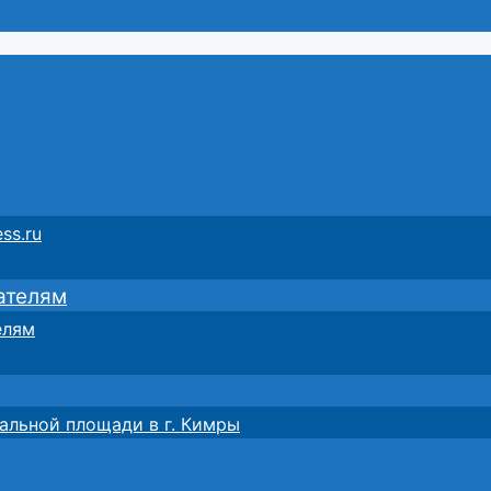
ss.ru
ателям
елям
альной площади в г. Кимры