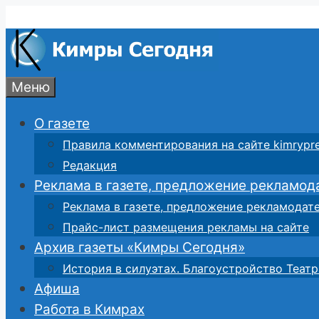
Перейти
к
содержимому
Меню
О газете
Правила комментирования на сайте kimrypre
Редакция
Реклама в газете, предложение рекламод
Реклама в газете, предложение рекламодат
Прайс-лист размещения рекламы на сайте
Архив газеты «Кимры Сегодня»
История в силуэтах. Благоустройство Театр
Афиша
Работа в Кимрах