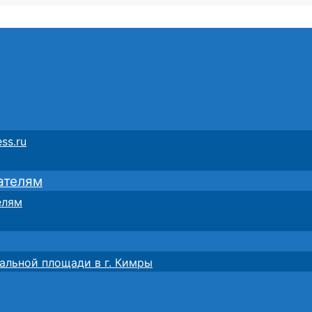
ss.ru
ателям
елям
альной площади в г. Кимры