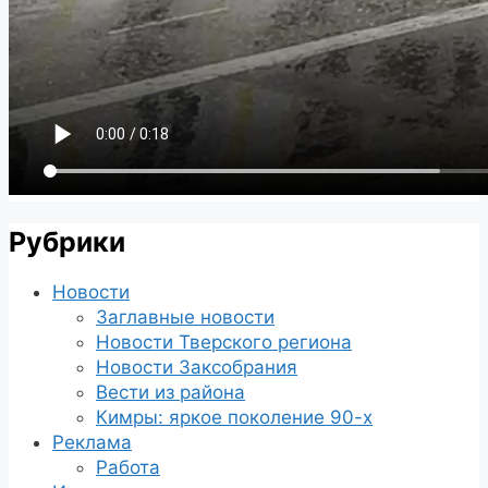
Рубрики
Новости
Заглавные новости
Новости Тверского региона
Новости Заксобрания
Вести из района
Кимры: яркое поколение 90-х
Реклама
Работа