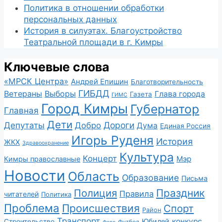
Политика в отношении обработки
персональных данных
История в силуэтах. Благоустройство
Театральной площади в г. Кимры
Ключевые слова
«МРСК Центра»
Андрей Епишин
Благотворительность
ГИБДД
Ветераны
Выборы
Глава города
Газета
ГИМС
Город Кимры
Губернатор
Главная
Дети
Депутаты
Дороги
Добро
Дума
Единая Россия
Игорь Руденя
История
ЖКХ
Здравоохранение
Культура
Концерт
Мэр
Кимры православные
Новости
Область
Образование
Письма
Полиция
Праздник
Правила
читателей
Политика
Проблема
Происшествия
Спорт
Район
Транспорт
конкурс
Юбилей
Строительство