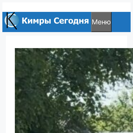
Перейти
к
Меню
содержимому