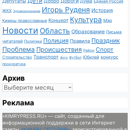
Дети
Депутаты
Дороги
Добро
Дума
Единая Россия
Игорь Руденя
История
ЖКХ
Здравоохранение
Культура
Концерт
Мэр
Кимры православные
Новости
Область
Образование
Письма
Полиция
Праздник
Правила
читателей
Политика
Проблема
Происшествия
Спорт
Район
Транспорт
конкурс
Юбилей
Строительство
Футбол
Фото
прокуратура
Архив
Архив
Реклама
«KIMRYPRESS.RU» — сайт, созданный для
информационной поддержки в сети Интернет
газеты
«КИМРЫ СЕГОДНЯ»
, зарегистрированной в