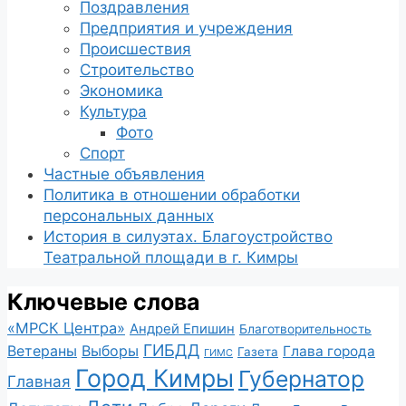
Поздравления
Предприятия и учреждения
Происшествия
Строительство
Экономика
Культура
Фото
Спорт
Частные объявления
Политика в отношении обработки
персональных данных
История в силуэтах. Благоустройство
Театральной площади в г. Кимры
Ключевые слова
«МРСК Центра»
Андрей Епишин
Благотворительность
ГИБДД
Ветераны
Выборы
Глава города
Газета
ГИМС
Город Кимры
Губернатор
Главная