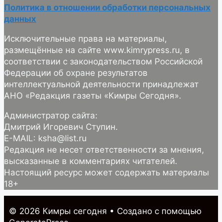
Политика в отношении обработки персональных
данных
Исключительные права на материалы,
размещённые на сайте www.kimrypress.ru, в
соответствии с законодательством Российской
Федерации об охране результатов
интеллектуальной деятельности принадлежат
АНО «Редакция газеты «Кимры Сегодня».
Администратор сайта:
Дмитрий Игоревич Ступин.
E-MAIL: ksha@list.ru
Редакция не несет ответственности за мнения,
высказанные в комментариях читателей.
Настоящий ресурс может содержать материалы
18+
© 2026 Кимры cегодня
• Создано с помощью