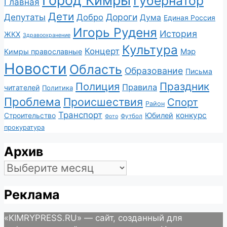
Губернатор
Главная
Дети
Депутаты
Дороги
Добро
Дума
Единая Россия
Игорь Руденя
История
ЖКХ
Здравоохранение
Культура
Концерт
Мэр
Кимры православные
Новости
Область
Образование
Письма
Полиция
Праздник
Правила
читателей
Политика
Проблема
Происшествия
Спорт
Район
Транспорт
конкурс
Юбилей
Строительство
Футбол
Фото
прокуратура
Архив
Архив
Реклама
«KIMRYPRESS.RU» — сайт, созданный для