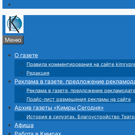
Меню
О газете
Правила комментирования на сайте kimrypre
Редакция
Реклама в газете, предложение рекламод
Реклама в газете, предложение рекламодат
Прайс-лист размещения рекламы на сайте
Архив газеты «Кимры Сегодня»
История в силуэтах. Благоустройство Театр
Афиша
Работа в Кимрах