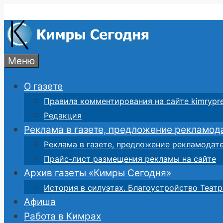
Перейти
к
содержимому
Меню
О газете
Правила комментирования на сайте kimrypre
Редакция
Реклама в газете, предложение рекламод
Реклама в газете, предложение рекламодат
Прайс-лист размещения рекламы на сайте
Архив газеты «Кимры Сегодня»
История в силуэтах. Благоустройство Театр
Афиша
Работа в Кимрах