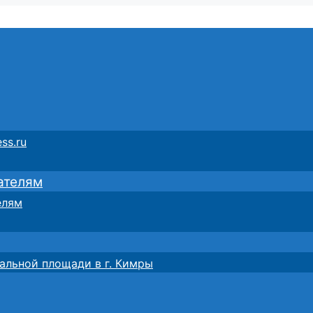
ss.ru
ателям
елям
альной площади в г. Кимры