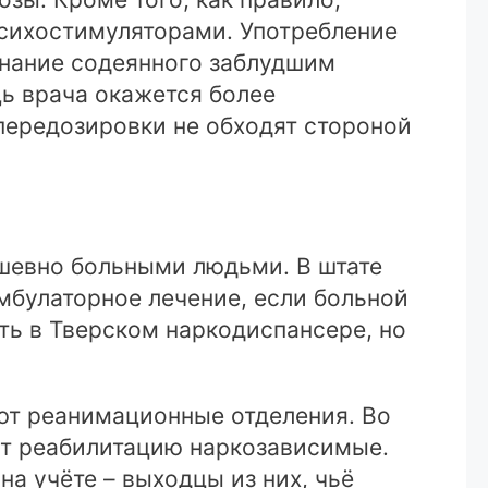
психостимуляторами. Употребление
знание содеянного заблудшим
щь врача окажется более
 передозировки не обходят стороной
ушевно больными людьми. В штате
мбулаторное лечение, если больной
ть в Тверском наркодиспансере, но
ют реанимационные отделения. Во
ят реабилитацию наркозависимые.
на учёте – выходцы из них, чьё