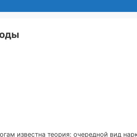
годы
гам известна теория: очередной вид нарк