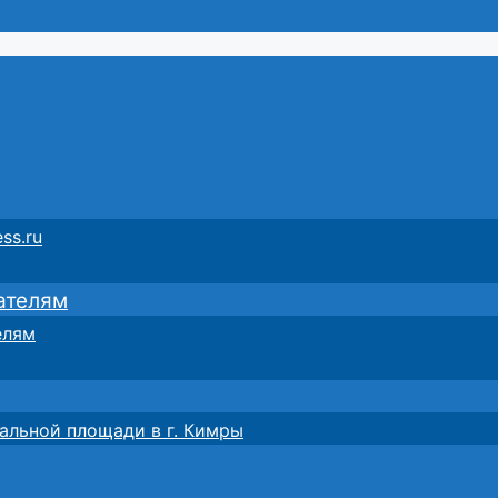
ss.ru
ателям
елям
альной площади в г. Кимры