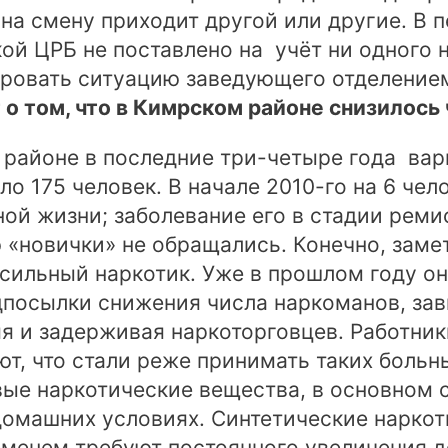
 на смену приходит другой или другие. В 
ой ЦРБ не поставлено на учёт ни одного 
ровать ситуацию заведующего отделением
 о том, что в Кимрском районе снизилось
районе в последние три-четыре года варь
о 175 человек. В начале 2010-го на 6 чел
ой жизни; заболевание его в стадии ремис
«новички» не обращались. Конечно, заме
сильный наркотик. Уже в прошлом году он
дпосылки снижения числа наркоманов, зав
я и задерживая наркоторговцев. Работни
, что стали реже принимать таких больных
ые наркотические вещества, в основном с
домашних условиях. Синтетические наркот
еменем требуют постоянного увеличения до