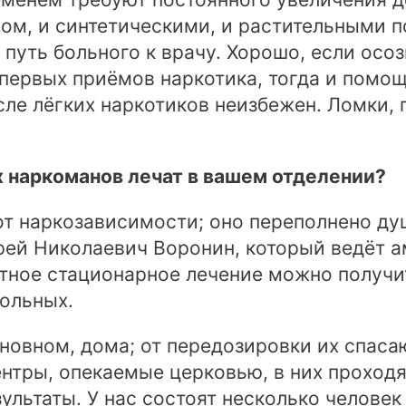
ином, и синтетическими, и растительными 
 путь больного к врачу. Хорошо, если осо
 первых приёмов наркотика, тогда и помо
сле лёгких наркотиков неизбежен. Ломки,
х наркоманов лечат в вашем отделении?
я от наркозависимости; оно переполнено д
рей Николаевич Воронин, который ведёт а
атное стационарное лечение можно получи
ольных.
новном, дома; от передозировки их спаса
нтры, опекаемые церковью, в них проход
льтаты. У нас состоят несколько человек 