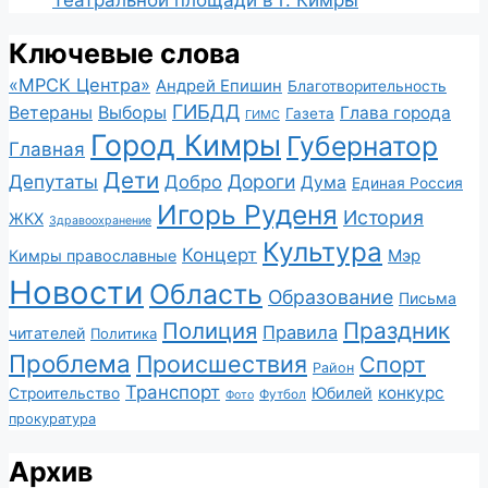
Ключевые слова
«МРСК Центра»
Андрей Епишин
Благотворительность
ГИБДД
Ветераны
Выборы
Глава города
Газета
ГИМС
Город Кимры
Губернатор
Главная
Дети
Депутаты
Дороги
Добро
Дума
Единая Россия
Игорь Руденя
История
ЖКХ
Здравоохранение
Культура
Концерт
Мэр
Кимры православные
Новости
Область
Образование
Письма
Полиция
Праздник
Правила
читателей
Политика
Проблема
Происшествия
Спорт
Район
Транспорт
конкурс
Юбилей
Строительство
Футбол
Фото
прокуратура
Архив