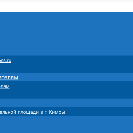
ss.ru
ателям
елям
альной площади в г. Кимры