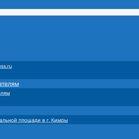
ss.ru
ателям
елям
альной площади в г. Кимры