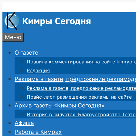
Перейти
к
содержимому
Меню
О газете
Правила комментирования на сайте kimrypre
Редакция
Реклама в газете, предложение рекламод
Реклама в газете, предложение рекламодат
Прайс-лист размещения рекламы на сайте
Архив газеты «Кимры Сегодня»
История в силуэтах. Благоустройство Театр
Афиша
Работа в Кимрах