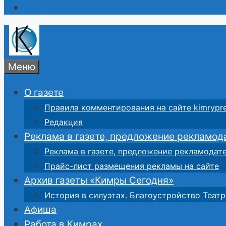
Меню
О газете
Правила комментирования на сайте kimrypre
Редакция
Реклама в газете, предложение рекламод
Реклама в газете, предложение рекламодат
Прайс-лист размещения рекламы на сайте
Архив газеты «Кимры Сегодня»
История в силуэтах. Благоустройство Театр
Афиша
Работа в Кимрах