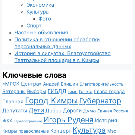
Экономика
Культура
Фото
Спорт
Частные объявления
Политика в отношении обработки
персональных данных
История в силуэтах. Благоустройство
Театральной площади в г. Кимры
Ключевые слова
«МРСК Центра»
Андрей Епишин
Благотворительность
ГИБДД
Ветераны
Выборы
Глава города
Газета
ГИМС
Город Кимры
Губернатор
Главная
Дети
Депутаты
Дороги
Добро
Дума
Единая Россия
Игорь Руденя
История
ЖКХ
Здравоохранение
Культура
Концерт
Мэр
Кимры православные