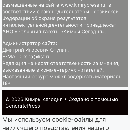
размещённые на сайте www.kimrypress.ru, в
соответствии с законодательством Российской
Федерации об охране результатов
интеллектуальной деятельности принадлежат
АНО «Редакция газеты «Кимры Сегодня».
Администратор сайта:
Дмитрий Игоревич Ступин.
E-MAIL: ksha@list.ru
Редакция не несет ответственности за мнения,
высказанные в комментариях читателей.
Настоящий ресурс может содержать материалы
18+
© 2026 Кимры cегодня
• Создано с помощью
GeneratePress
Мы используем cookie-файлы для
наилучшего представления нашего