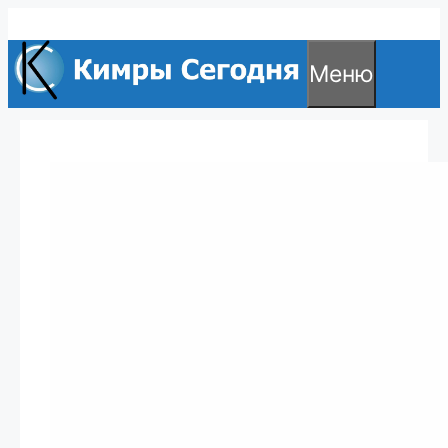
Перейти
к
Меню
содержимому