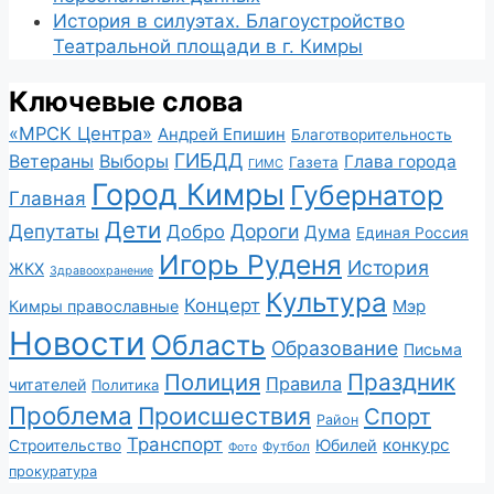
История в силуэтах. Благоустройство
Театральной площади в г. Кимры
Ключевые слова
«МРСК Центра»
Андрей Епишин
Благотворительность
ГИБДД
Ветераны
Выборы
Глава города
Газета
ГИМС
Город Кимры
Губернатор
Главная
Дети
Депутаты
Дороги
Добро
Дума
Единая Россия
Игорь Руденя
История
ЖКХ
Здравоохранение
Культура
Концерт
Мэр
Кимры православные
Новости
Область
Образование
Письма
Полиция
Праздник
Правила
читателей
Политика
Проблема
Происшествия
Спорт
Район
Транспорт
конкурс
Юбилей
Строительство
Футбол
Фото
прокуратура