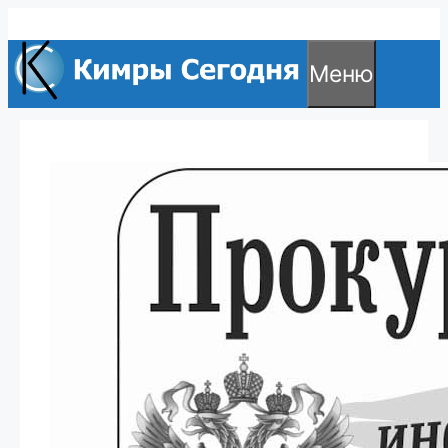
Перейти
к
Меню
содержимому