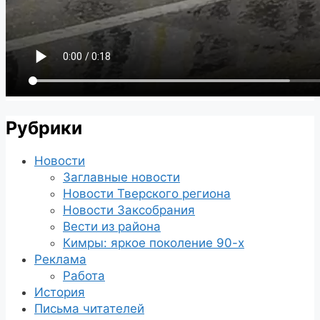
Рубрики
Новости
Заглавные новости
Новости Тверского региона
Новости Заксобрания
Вести из района
Кимры: яркое поколение 90-х
Реклама
Работа
История
Письма читателей