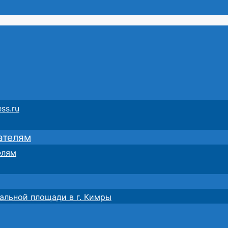
ss.ru
ателям
елям
альной площади в г. Кимры