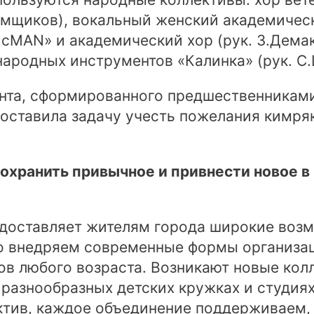
.Ямщиков), вокальный женский академиче
сMAN» и академический хор (рук. З.Демак
 народных инструментов «Калинка» (рук. С.
нта, сформированного предшественниками
 поставила задачу учесть пожелания кимр
сохранить привычное и привнести новое в
доставляет жителям города широкие возм
о внедряем современные формы организац
в любого возраста. Возникают новые колл
разнообразных детских кружках и студиях,
ектив, каждое объединение поддерживаем