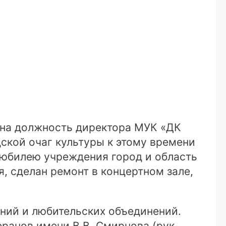
 на должность директора МУК «ДК
дской очаг культуры к этому времени
к юбилею учреждения город и область
, сделан ремонт в концертном зале,
ний и любительских объединений.
ранов имени В.В. Смирнова (рук.