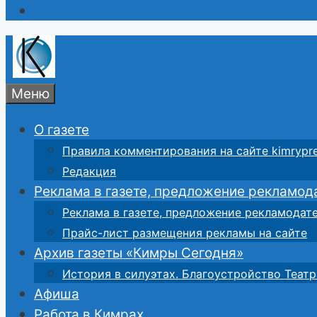
Меню
О газете
Правила комментирования на сайте kimrypre
Редакция
Реклама в газете, предложение рекламод
Реклама в газете, предложение рекламодат
Прайс-лист размещения рекламы на сайте
Архив газеты «Кимры Сегодня»
История в силуэтах. Благоустройство Театр
Афиша
Работа в Кимрах