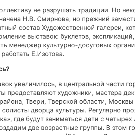
коллективу не разрушать традиции. Но не
начена Н.В. Смирнова, но прежний замест
татный состав Художественной галереи, ко
рмление выставок: буклетов, экспликаций
сть менеджер культурно-досуговых органи
работать Е.Изотова.
сь?
авок увеличилось, в центральной части го
ты предоставляют художники, мастера дек
района, Твери, Тверской области, Москвы
солисты дворца культуры. Регулярно про
а», где будут заниматься дети с четырех 
создадим две возрастные группы. В этом г