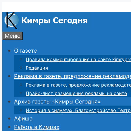
Перейти
к
содержимому
Меню
О газете
Правила комментирования на сайте kimrypre
Редакция
Реклама в газете, предложение рекламод
Реклама в газете, предложение рекламодат
Прайс-лист размещения рекламы на сайте
Архив газеты «Кимры Сегодня»
История в силуэтах. Благоустройство Театр
Афиша
Работа в Кимрах