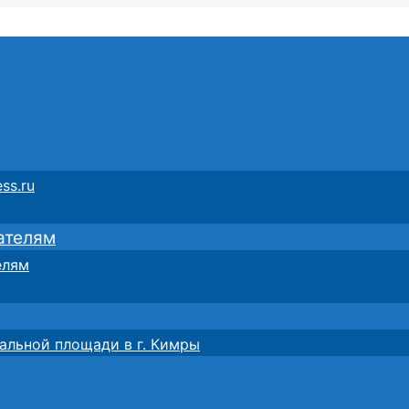
ss.ru
ателям
елям
альной площади в г. Кимры