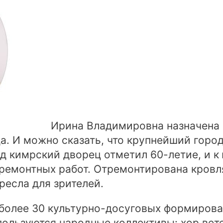
Ирина Владимировна назначена
да. И можно сказать, что крупнейший горо
ад кимрский дворец отметил 60-летие, и 
ремонтных работ. Отремонтирована кровля
ресла для зрителей.
 более 30 культурно-досуговых формирова
ользуются народные коллективы: хор вете