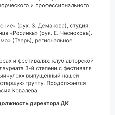
ворческого и профессионального
ние» (рук. З. Демакова), студия
ца «Росинка» (рук. Е. Чеснокова).
мо» (Тверь), региональное
сах и фестивалях: клуб авторской
лауреата 3-й степени с фестиваля
нныйчулок» выпущенный нашей
в старшую группу. Продолжается
асия Ковалева.
а должность директора ДК