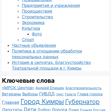
Предприятия и учреждения
Происшествия
Строительство
Экономика
Культура
Фото
Спорт
Частные объявления
Политика в отношении обработки
персональных данных
История в силуэтах. Благоустройство
Театральной площади в г. Кимры
Ключевые слова
«МРСК Центра»
Андрей Епишин
Благотворительность
ГИБДД
Ветераны
Выборы
Глава города
Газета
ГИМС
Город Кимры
Губернатор
Главная
Дети
Депутаты
Дороги
Добро
Дума
Единая Россия