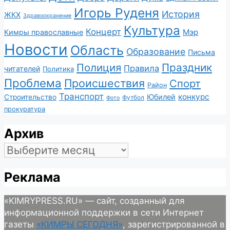
Игорь Руденя
История
ЖКХ
Здравоохранение
Культура
Концерт
Мэр
Кимры православные
Новости
Область
Образование
Письма
Полиция
Праздник
Правила
читателей
Политика
Проблема
Происшествия
Спорт
Район
Транспорт
конкурс
Юбилей
Строительство
Футбол
Фото
прокуратура
Архив
Архив
Реклама
«KIMRYPRESS.RU» — сайт, созданный для
информационной поддержки в сети Интернет
газеты
«КИМРЫ СЕГОДНЯ»
, зарегистрированной в