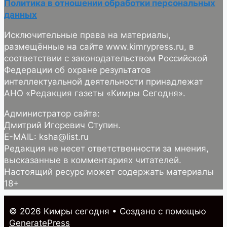
Политика в отношении обработки персональных
данных
Исключительные права на материалы,
размещённые на сайте www.kimrypress.ru, в
соответствии с законодательством Российской
Федерации об охране результатов
интеллектуальной деятельности принадлежат
АНО «Редакция газеты «Кимры Сегодня».
Администратор сайта:
Дмитрий Игоревич Ступин.
E-MAIL: ksha@list.ru
Редакция не несет ответственности за мнения,
высказанные в комментариях читателей.
Настоящий ресурс может содержать материалы
18+
© 2026 Кимры cегодня
• Создано с помощью
GeneratePress