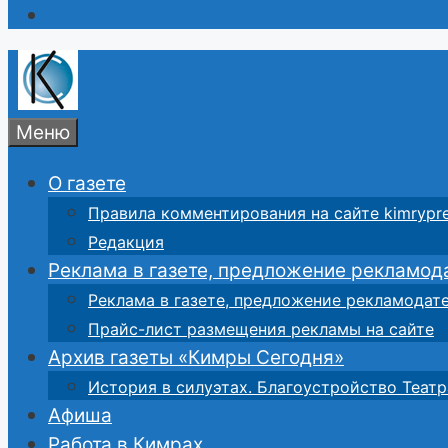
Меню
О газете
Правила комментирования на сайте kimrypre
Редакция
Реклама в газете, предложение рекламод
Реклама в газете, предложение рекламодат
Прайс-лист размещения рекламы на сайте
Архив газеты «Кимры Сегодня»
История в силуэтах. Благоустройство Театр
Афиша
Работа в Кимрах