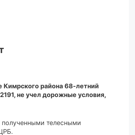
т
ое Кимрского района 68-летний
2191, не учел дорожные условия,
С полученными телесными
ЦРБ.