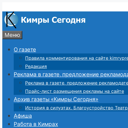
Перейти
к
содержимому
Меню
О газете
Правила комментирования на сайте kimrypre
Редакция
Реклама в газете, предложение рекламод
Реклама в газете, предложение рекламодат
Прайс-лист размещения рекламы на сайте
Архив газеты «Кимры Сегодня»
История в силуэтах. Благоустройство Театр
Афиша
Работа в Кимрах