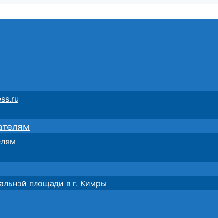
ss.ru
ателям
елям
альной площади в г. Кимры