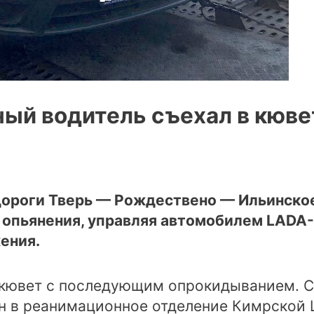
ный водитель съехал в кюве
втодороги Тверь — Рождествено — Ильинск
 опьянения, управляя автомобилем LADA-
ения.
в кювет с последующим опрокидыванием. 
н в реанимационное отделение Кимрской 