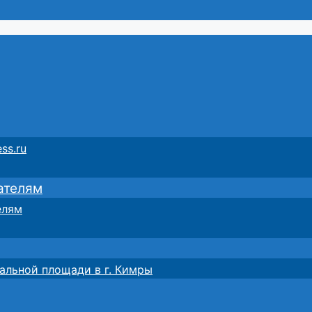
ss.ru
ателям
елям
альной площади в г. Кимры