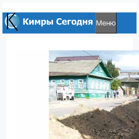
Перейти
к
Меню
содержимому