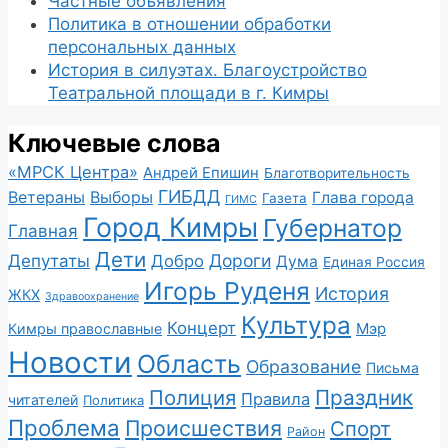
Частные объявления
Политика в отношении обработки
персональных данных
История в силуэтах. Благоустройство
Театральной площади в г. Кимры
Ключевые слова
«МРСК Центра»
Андрей Епишин
Благотворительность
ГИБДД
Ветераны
Выборы
Глава города
Газета
ГИМС
Город Кимры
Губернатор
Главная
Дети
Депутаты
Дороги
Добро
Дума
Единая Россия
Игорь Руденя
История
ЖКХ
Здравоохранение
Культура
Концерт
Мэр
Кимры православные
Новости
Область
Образование
Письма
Полиция
Праздник
Правила
читателей
Политика
Проблема
Происшествия
Спорт
Район