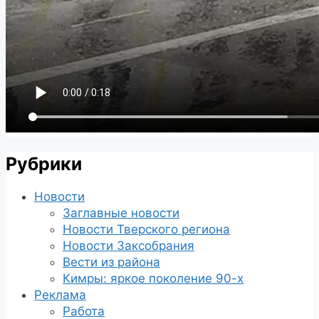
Рубрики
Новости
Заглавные новости
Новости Тверского региона
Новости Заксобрания
Вести из района
Кимры: яркое поколение 90-х
Реклама
Работа