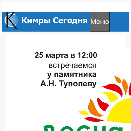
Перейти
к
Меню
содержимому