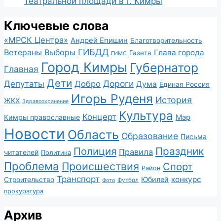
Театральной площади в г. Кимры
Ключевые слова
«МРСК Центра»
Андрей Епишин
Благотворительность
ГИБДД
Ветераны
Выборы
Глава города
Газета
ГИМС
Город Кимры
Губернатор
Главная
Дети
Депутаты
Дороги
Добро
Дума
Единая Россия
Игорь Руденя
История
ЖКХ
Здравоохранение
Культура
Концерт
Мэр
Кимры православные
Новости
Область
Образование
Письма
Полиция
Праздник
Правила
читателей
Политика
Проблема
Происшествия
Спорт
Район
Транспорт
конкурс
Юбилей
Строительство
Футбол
Фото
прокуратура
Архив