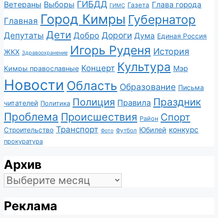
ГИБДД
Ветераны
Выборы
Глава города
Газета
ГИМС
Город Кимры
Губернатор
Главная
Дети
Депутаты
Дороги
Добро
Дума
Единая Россия
Игорь Руденя
История
ЖКХ
Здравоохранение
Культура
Концерт
Мэр
Кимры православные
Новости
Область
Образование
Письма
Полиция
Праздник
Правила
читателей
Политика
Проблема
Происшествия
Спорт
Район
Транспорт
конкурс
Юбилей
Строительство
Футбол
Фото
прокуратура
Архив
Архив
Реклама