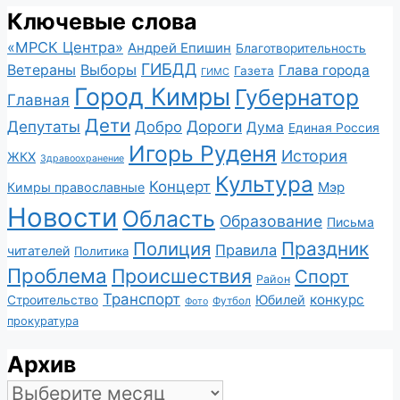
Ключевые слова
«МРСК Центра»
Андрей Епишин
Благотворительность
ГИБДД
Ветераны
Выборы
Глава города
Газета
ГИМС
Город Кимры
Губернатор
Главная
Дети
Депутаты
Дороги
Добро
Дума
Единая Россия
Игорь Руденя
История
ЖКХ
Здравоохранение
Культура
Концерт
Мэр
Кимры православные
Новости
Область
Образование
Письма
Полиция
Праздник
Правила
читателей
Политика
Проблема
Происшествия
Спорт
Район
Транспорт
конкурс
Юбилей
Строительство
Футбол
Фото
прокуратура
Архив
Архив