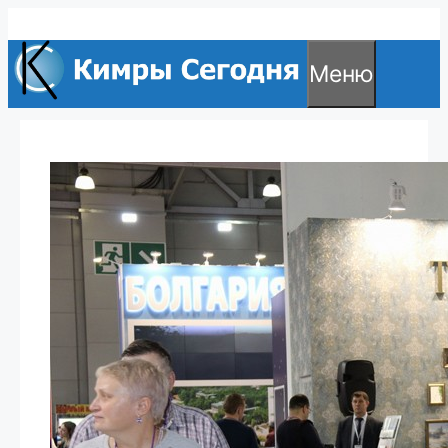
Перейти
к
Меню
содержимому