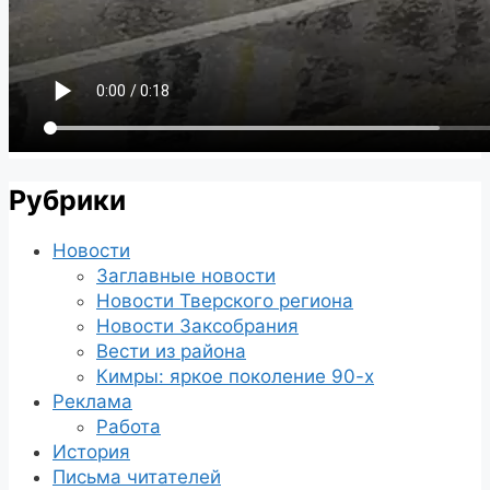
Рубрики
Новости
Заглавные новости
Новости Тверского региона
Новости Заксобрания
Вести из района
Кимры: яркое поколение 90-х
Реклама
Работа
История
Письма читателей