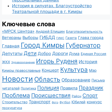
персональных данных
История в силуэтах. Благоустройство
Театральной площади в г. Кимры
Ключевые слова
«МРСК Центра»
Андрей Епишин
Благотворительность
ГИБДД
Ветераны
Выборы
Глава города
Газета
ГИМС
Город Кимры
Губернатор
Главная
Дети
Депутаты
Дороги
Добро
Дума
Единая Россия
Игорь Руденя
История
ЖКХ
Здравоохранение
Культура
Концерт
Мэр
Кимры православные
Новости
Область
Образование
Письма
Полиция
Праздник
Правила
читателей
Политика
Проблема
Происшествия
Спорт
Район
Транспорт
конкурс
Юбилей
Строительство
Футбол
Фото
прокуратура