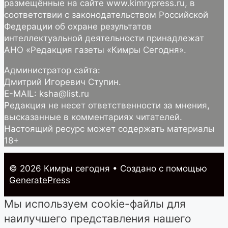
размещённые на сайте www.kimrypress.ru, в
соответствии с законодательством Российской
Федерации об охране результатов
интеллектуальной деятельности принадлежат
АНО «Редакция газеты «Кимры Сегодня».
Администратор сайта:
Дмитрий Игоревич Ступин.
E-MAIL: ksha@list.ru
Редакция не несет ответственности за мнения,
высказанные в комментариях читателей.
Настоящий ресурс может содержать материалы
18+
© 2026 Кимры cегодня
• Создано с помощью
GeneratePress
Мы используем cookie-файлы для
наилучшего представления нашего