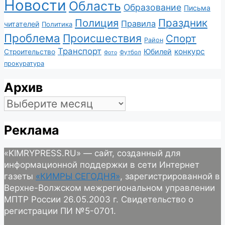
Новости
Область
Образование
Письма
Полиция
Праздник
Правила
читателей
Политика
Проблема
Происшествия
Спорт
Район
Транспорт
конкурс
Юбилей
Строительство
Футбол
Фото
прокуратура
Архив
Архив
Реклама
«KIMRYPRESS.RU» — сайт, созданный для
информационной поддержки в сети Интернет
газеты
«КИМРЫ СЕГОДНЯ»
, зарегистрированной в
Верхне-Волжском межрегиональном управлении
МПТР России 26.05.2003 г. Свидетельство о
регистрации ПИ №5-0701.