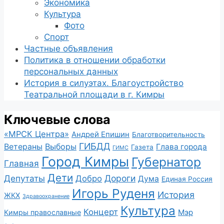
Экономика
Культура
Фото
Спорт
Частные объявления
Политика в отношении обработки
персональных данных
История в силуэтах. Благоустройство
Театральной площади в г. Кимры
Ключевые слова
«МРСК Центра»
Андрей Епишин
Благотворительность
ГИБДД
Ветераны
Выборы
Глава города
Газета
ГИМС
Город Кимры
Губернатор
Главная
Дети
Депутаты
Дороги
Добро
Дума
Единая Россия
Игорь Руденя
История
ЖКХ
Здравоохранение
Культура
Концерт
Мэр
Кимры православные