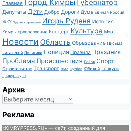
Город Кимры
Губернатор
Главная
Дети
Депутаты
Дороги
Добро
Дума
Единая Россия
Игорь Руденя
История
ЖКХ
Здравоохранение
Культура
Концерт
Мэр
Кимры православные
Новости
Область
Образование
Письма
Полиция
Праздник
Правила
читателей
Политика
Проблема
Происшествия
Спорт
Район
Транспорт
конкурс
Юбилей
Строительство
Футбол
Фото
прокуратура
Архив
Архив
Реклама
«KIMRYPRESS.RU» — сайт, созданный для