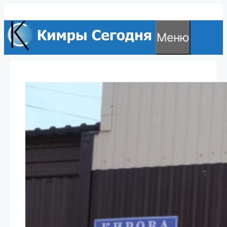
Перейти
к
Меню
содержимому