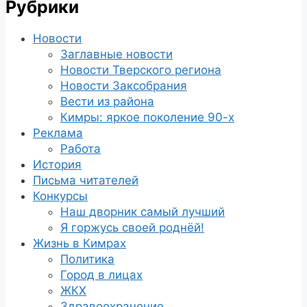
Рубрики
Новости
Заглавные новости
Новости Тверского региона
Новости Заксобрания
Вести из района
Кимры: яркое поколение 90-х
Реклама
Работа
История
Письма читателей
Конкурсы
Наш дворник самый лучший
Я горжусь своей роднёй!
Жизнь в Кимрах
Политика
Город в лицах
ЖКХ
Здравоохранение