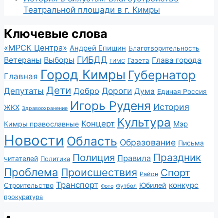
Театральной площади в г. Кимры
Ключевые слова
«МРСК Центра»
Андрей Епишин
Благотворительность
ГИБДД
Ветераны
Выборы
Глава города
Газета
ГИМС
Город Кимры
Губернатор
Главная
Дети
Депутаты
Дороги
Добро
Дума
Единая Россия
Игорь Руденя
История
ЖКХ
Здравоохранение
Культура
Концерт
Мэр
Кимры православные
Новости
Область
Образование
Письма
Полиция
Праздник
Правила
читателей
Политика
Проблема
Происшествия
Спорт
Район
Транспорт
конкурс
Юбилей
Строительство
Футбол
Фото
прокуратура