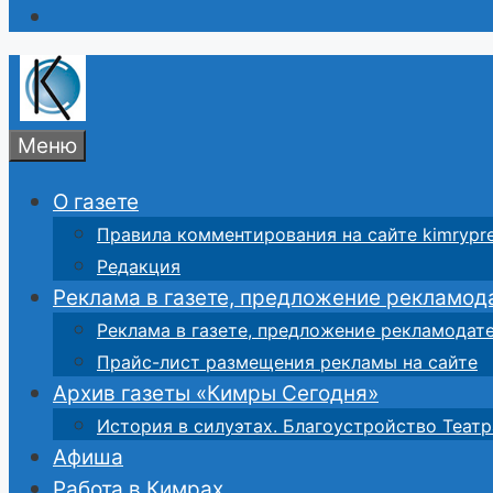
Меню
О газете
Правила комментирования на сайте kimrypre
Редакция
Реклама в газете, предложение рекламод
Реклама в газете, предложение рекламодат
Прайс-лист размещения рекламы на сайте
Архив газеты «Кимры Сегодня»
История в силуэтах. Благоустройство Театр
Афиша
Работа в Кимрах