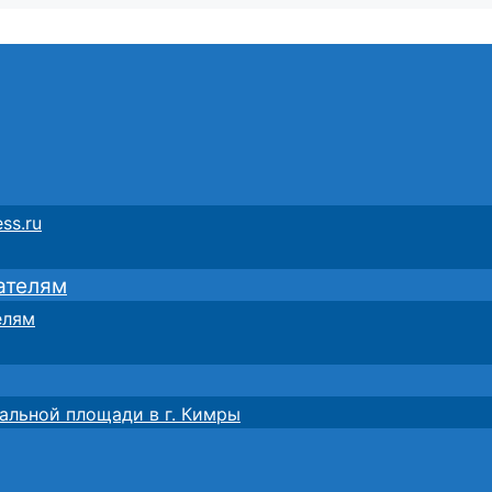
ss.ru
ателям
елям
альной площади в г. Кимры