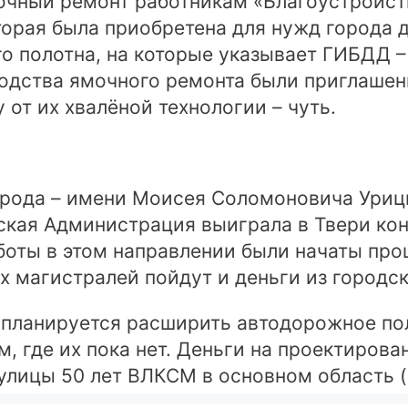
чный ремонт работникам «Благоустройст
орая была приобретена для нужд города д
о полотна, на которые указывает ГИБДД 
одства ямочного ремонта были приглашен
у от их хвалёной технологии – чуть.
орода – имени Моисея Соломоновича Урицк
ская Администрация выиграла в Твери ко
боты в этом направлении были начаты пр
х магистралей пойдут и деньги из городс
 планируется расширить автодорожное пол
 где их пока нет. Деньги на проектирова
улицы 50 лет ВЛКСМ в основном область (