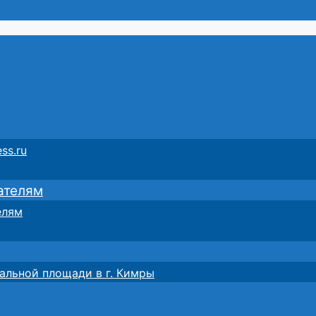
ss.ru
ателям
елям
альной площади в г. Кимры