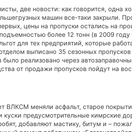
исты, две новости: как говорится, одна хо
льшегрузных машин все-таки закрыли. Про
первых, цены на пропуски остались на пр
одъемностью более 12 тонн (в 2009 году –
ьгот для тех предприятий, которые работ
тделом выписано 35 сезонных пропусков и
 было реализовано через автозаправочны
дства от продажи пропусков пойдут на во
ет ВЛКСМ меняли асфальт, старое покрыти
эти куски предусмотрительные кимрские д
робят, добавляют мастику, битум и – пожал