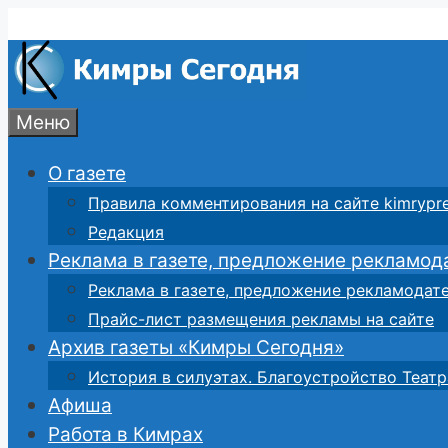
Перейти
к
содержимому
Меню
О газете
Правила комментирования на сайте kimrypre
Редакция
Реклама в газете, предложение рекламод
Реклама в газете, предложение рекламодат
Прайс-лист размещения рекламы на сайте
Архив газеты «Кимры Сегодня»
История в силуэтах. Благоустройство Театр
Афиша
Работа в Кимрах